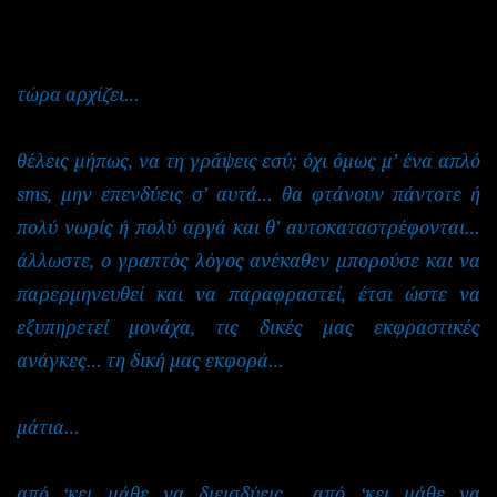
τώρα αρχίζει…
θέλεις μήπως, να τη γράψεις εσύ; όχι όμως μ’ ένα απλό
sms
, μην επενδύεις σ’ αυτά… θα φτάνουν πάντοτε ή
πολύ νωρίς ή πολύ αργά και θ’ αυτοκαταστρέφονται…
άλλωστε, ο γραπτός λόγος ανέκαθεν μπορούσε και να
παρερμηνευθεί και να παραφραστεί, έτσι ώστε να
εξυπηρετεί μονάχα, τις δικές μας εκφραστικές
ανάγκες… τη δική μας εκφορά…
μάτια…
από ‘κει μάθε να διεισδύεις… από ‘κει μάθε να