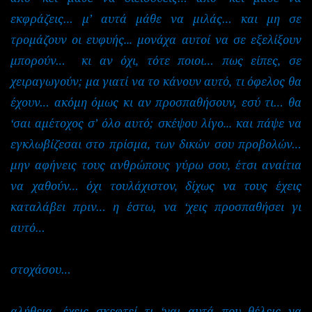
εκφράζεις…
μ’ αυτά μάθε να μιλάς…
και μη σε
τρομάζουν οι ευφυής... μονάχα αυτοί να σε εξελίξουν
μπορούν… κι αν όχι, τότε ποιοι… πως είπες, σε
χειραγωγούν; μα γιατί να το κάνουν αυτό, τι όφελος θα
έχουν… ακόμη όμως κι αν προσπαθήσουν, εσύ τι… θα
‘σαι αμέτοχος σ’ όλο αυτό; σκέψου λίγο... και πάψε να
εγκλωβίζεσαι στο πρίσμα, των δικών σου προβολών…
μην αφήνεις τους ανθρώπους γύρω σου, έτσι αναίτια
να χαθούν…
όχι
τουλάχιστον, δίχως να τους έχεις
καταλάβει πριν… η έστω, να ‘χεις προσπαθήσει γι
αυτό…
στοχάσου…
αλήθεια, έχεις σκεφτεί τι ‘ναι αυτά που θέλεις να