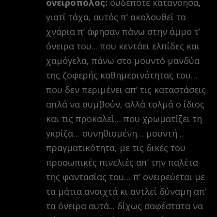
ονειροπόλος:
ουδέποτε κατανόησα,
γιατί τάχα, αυτός π’ ακολουθεί τα
χνάρια π’ άφησαν πάνω στην άμμο τ’
όνειρα του... που κεντάει ελπίδες και
χαμόγελα, πάνω στο μουντό μανδύα
της ζοφερής καθημερινότητας του…
που δεν περιμένει απ’ τις καταστάσεις
απλά να συμβούν, αλλά τολμά ο ίδιος
και τις προκαλεί… που χρωματίζει τη
γκρίζα… συνηθισμένη… μουντή…
πραγματικότητα, με τις δικές του
προσωπικές πινελιές απ’ την παλέτα
της φαντασίας του… π’ ονειρεύεται με
τα μάτια ανοιχτά κι αντλεί δύναμη απ’
τα όνειρα αυτά... δίχως σαφέστατα να