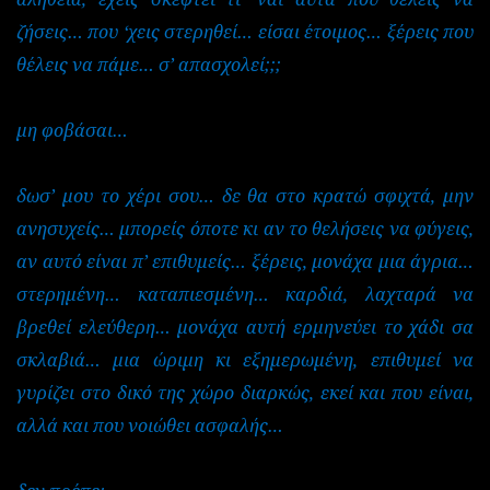
ζήσεις… που
‘χεις
στερηθεί… είσαι έτοιμος… ξέρεις που
θέλεις να πάμε… σ’ απασχολεί;;;
μη φοβάσαι…
δωσ’ μου το χέρι σου… δε θα στο κρατώ σφιχτά, μην
ανησυχείς… μπορείς όποτε κι αν το θελήσεις να φύγεις,
αν αυτό είναι π’ επιθυμείς… ξέρεις, μονάχα μια άγρια…
στερημένη… καταπιεσμένη… καρδιά, λαχταρά να
βρεθεί ελεύθερη… μονάχα αυτή ερμηνεύει το χάδι σα
σκλαβιά… μια ώριμη κι εξημερωμένη, επιθυμεί να
γυρίζει στο δικό της χώρο διαρκώς, εκεί και που είναι,
αλλά και που νοιώθει ασφαλής…