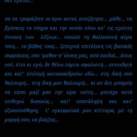
δεν πρέπει…
να σε τρομάζουν οι όροι αυτοί, αναζήτησε… μάθε… να
βρίσκεις το νόημα και την ουσία πίσω απ’ τις
πρώτες
έννοιες των
λέξεων… νοιώσε τη θαλασσινή αύρα
τους… το βάθος τους…
ξεπερνά επιτέλους τις βασικές
εκφράσεις,
που ‘μαθαν σ’ όλους μας, από παιδιά… όπως
εσύ, έτσι κι εγώ, δε θέλω πόρτα σφαλιστή… συνειδητά
και κατ’ επιλογή κατοικοεδρεύω εδώ… στη δική σου
θαλπωρή… στη δική μου θαλπωρή… κι αν δεν μπορείς
να είσαι μαζί μου την ώρα τούτη… μονάχα αυτό
επιθυμώ διακαώς…
κατ’ επανάληψη και
κατ’
εξακολούθηση, τ’ εγκεφαλικά μου κύτταρα, με τη
μορφή σου, να βιάζεις…