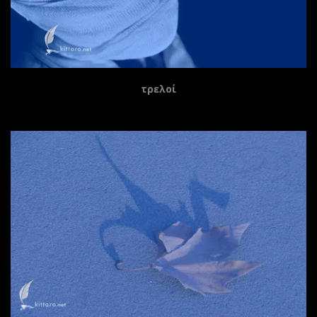
τρελοί