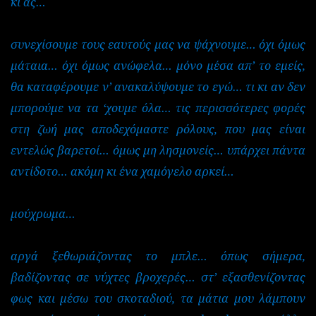
κι ας…
συνεχίσουμε τους εαυτούς μας να ψάχνουμε… όχι όμως
μάταια… όχι όμως ανώφελα… μόνο μέσα απ’ το εμείς,
θα καταφέρουμε ν’ ανακαλύψουμε το εγώ… τι κι αν δεν
μπορούμε να τα ‘χουμε όλα… τις περισσότερες φορές
στη ζωή μας αποδεχόμαστε ρόλους, που μας είναι
εντελώς βαρετοί… όμως μη λησμονείς… υπάρχει πάντα
αντίδοτο… ακόμη κι ένα χαμόγελο αρκεί…
μούχρωμα…
αργά ξεθωριάζοντας το μπλε… όπως σήμερα,
βαδίζοντας σε νύχτες βροχερές… στ’ εξασθενίζοντας
φως και μέσω του σκοταδιού, τα μάτια μου λάμπουν