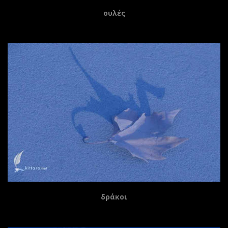
ουλές
δράκοι